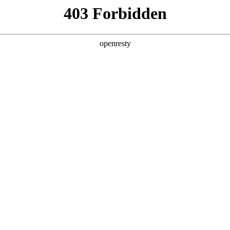
企业业务
个人业务
了解我们
投资者
>
公交信息发布解决方案
、人工智能和云计算等技术手段，覆盖场站、站亭、车厢等公交全场
EN
Global