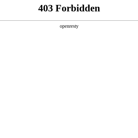
企业业务
个人业务
了解我们
投资者
>
青少年综合近视管理解决方案
视的社会问题。而造成近视的后天成因有两点：成像滞后（看的太近）
甲医院眼科门诊、视光中心，搭建包含线上视光档案、近视风险评估
知名眼科专家和视光师为牵引，以z6mg·人生就是博屏显技术为核心
管理解决方案，为儿童、青少年提供全周期预防＋管控方案
EN
Global
见的近视诱因之一。z6mg·人生就是博健康远望学习屏充分利用z6mg